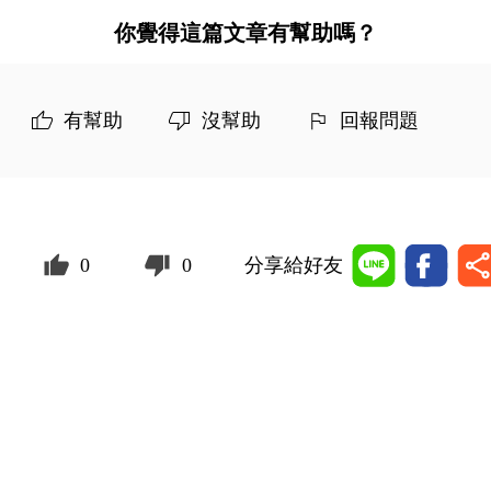
你覺得這篇文章有幫助嗎？
有幫助
沒幫助
回報問題
0
0
分享給好友