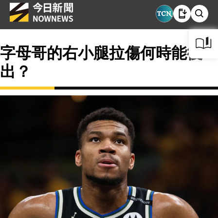
字母哥的右小腿拉傷何時能復
出？