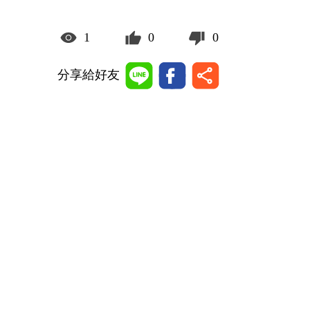
1
0
0
分享給好友