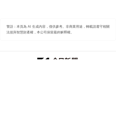
警語：本頁為 AI 生成內容，僅供參考。非商業用途，轉載請遵守相關
法規與智慧財產權，本公司保留最終解釋權。
防詐聲明
著作權聲明
免責聲明
關於我們
隱私權聲明
合作提案
追蹤 NOWNEWS 今日新聞