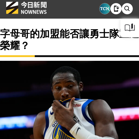
字母哥的加盟能否讓勇士隊重返
榮耀？