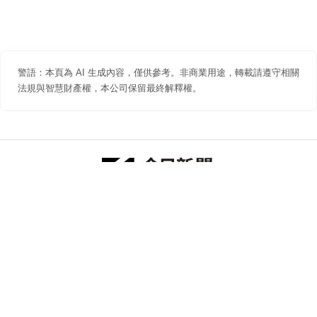
警語：本頁為 AI 生成內容，僅供參考。非商業用途，轉載請遵守相關
法規與智慧財產權，本公司保留最終解釋權。
防詐聲明
著作權聲明
免責聲明
關於我們
隱私權聲明
合作提案
追蹤 NOWNEWS 今日新聞