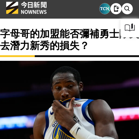
字母哥的加盟能否彌補勇士隊失
去潛力新秀的損失？