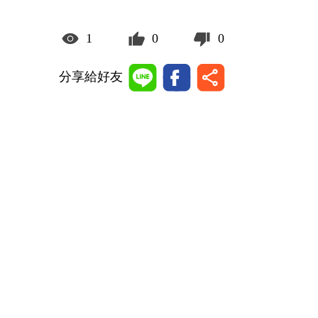
1
0
0
分享給好友