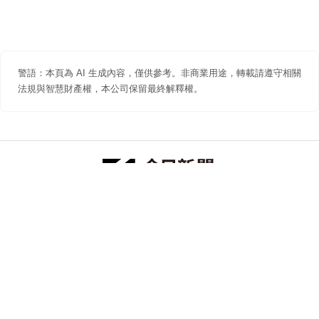
警語：本頁為 AI 生成內容，僅供參考。非商業用途，轉載請遵守相關
法規與智慧財產權，本公司保留最終解釋權。
防詐聲明
著作權聲明
免責聲明
關於我們
隱私權聲明
合作提案
追蹤 NOWNEWS 今日新聞