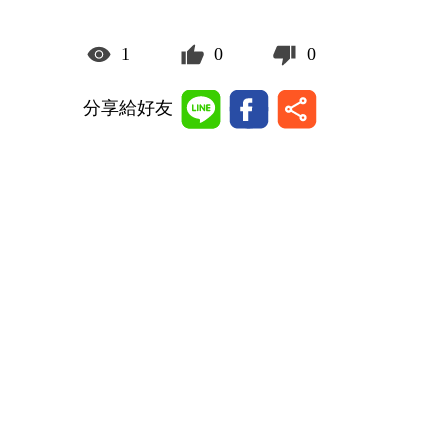
1
0
0
分享給好友