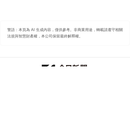
警語：本頁為 AI 生成內容，僅供參考。非商業用途，轉載請遵守相關
法規與智慧財產權，本公司保留最終解釋權。
防詐聲明
著作權聲明
免責聲明
關於我們
隱私權聲明
合作提案
追蹤 NOWNEWS 今日新聞