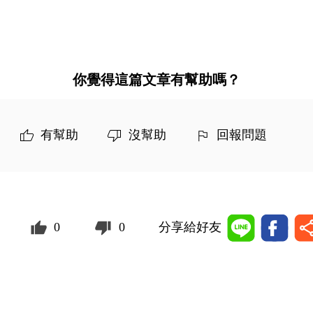
你覺得這篇文章有幫助嗎？
有幫助
沒幫助
回報問題
0
0
分享給好友