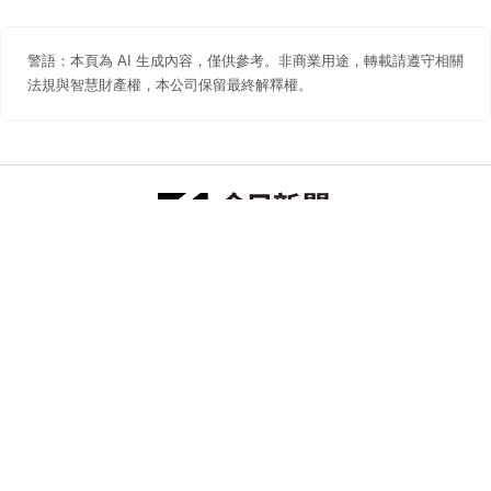
警語：本頁為 AI 生成內容，僅供參考。非商業用途，轉載請遵守相關
法規與智慧財產權，本公司保留最終解釋權。
防詐聲明
著作權聲明
免責聲明
關於我們
隱私權聲明
合作提案
追蹤 NOWNEWS 今日新聞