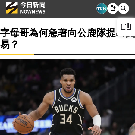
字母哥為何急著向公鹿隊提出交
易？