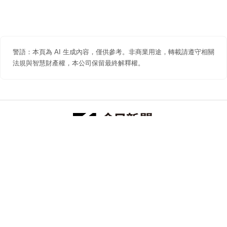
警語：本頁為 AI 生成內容，僅供參考。非商業用途，轉載請遵守相關
法規與智慧財產權，本公司保留最終解釋權。
防詐聲明
著作權聲明
免責聲明
關於我們
隱私權聲明
合作提案
追蹤 NOWNEWS 今日新聞