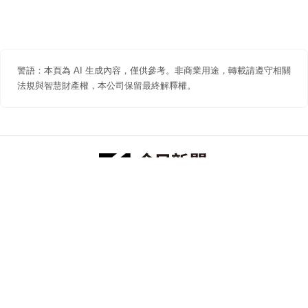
警語：本頁為 AI 生成內容，僅供參考。非商業用途，轉載請遵守相關
法規與智慧財產權，本公司保留最終解釋權。
防詐聲明
著作權聲明
免責聲明
關於我們
隱私權聲明
合作提案
追蹤 NOWNEWS 今日新聞