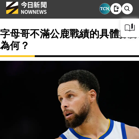
字母哥不滿公鹿戰績的具體數據
為何？