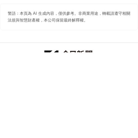
警語：本頁為 AI 生成內容，僅供參考。非商業用途，轉載請遵守相關
法規與智慧財產權，本公司保留最終解釋權。
防詐聲明
著作權聲明
免責聲明
關於我們
隱私權聲明
合作提案
追蹤 NOWNEWS 今日新聞