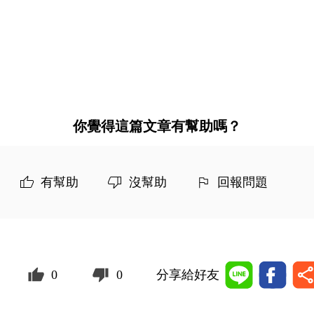
你覺得這篇文章有幫助嗎？
有幫助
沒幫助
回報問題
0
0
分享給好友