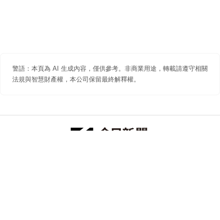
警語：本頁為 AI 生成內容，僅供參考。非商業用途，轉載請遵守相關
法規與智慧財產權，本公司保留最終解釋權。
防詐聲明
著作權聲明
免責聲明
關於我們
隱私權聲明
合作提案
追蹤 NOWNEWS 今日新聞