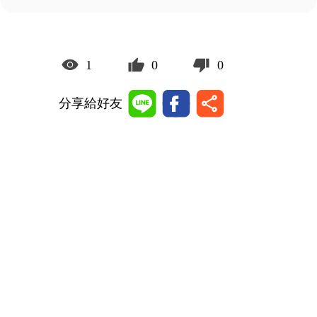
1
0
0
分享給好友