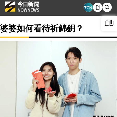
婆婆如何看待祈錦鈅？