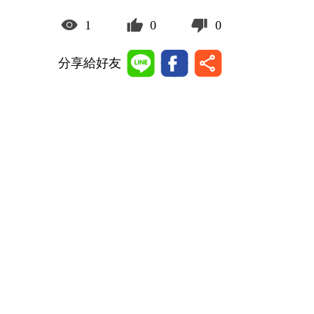
1
0
0
分享給好友