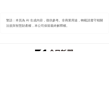
警語：本頁為 AI 生成內容，僅供參考。非商業用途，轉載請遵守相關
法規與智慧財產權，本公司保留最終解釋權。
防詐聲明
著作權聲明
免責聲明
關於我們
隱私權聲明
合作提案
追蹤 NOWNEWS 今日新聞