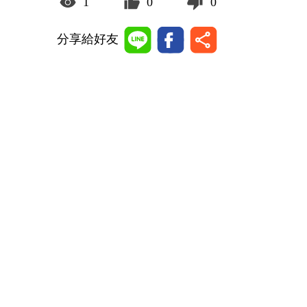
1
0
0
分享給好友