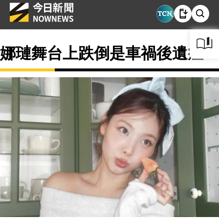
娜璉舞台上跌倒是車禍後遺症？