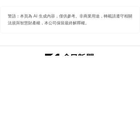
警語：本頁為 AI 生成內容，僅供參考。非商業用途，轉載請遵守相關
法規與智慧財產權，本公司保留最終解釋權。
防詐聲明
著作權聲明
免責聲明
關於我們
隱私權聲明
合作提案
追蹤 NOWNEWS 今日新聞