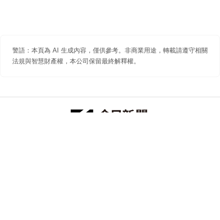
警語：本頁為 AI 生成內容，僅供參考。非商業用途，轉載請遵守相關
法規與智慧財產權，本公司保留最終解釋權。
防詐聲明
著作權聲明
免責聲明
關於我們
隱私權聲明
合作提案
追蹤 NOWNEWS 今日新聞