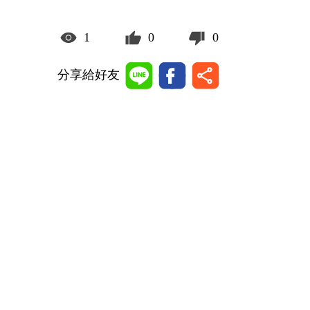
1
0
0
分享給好友