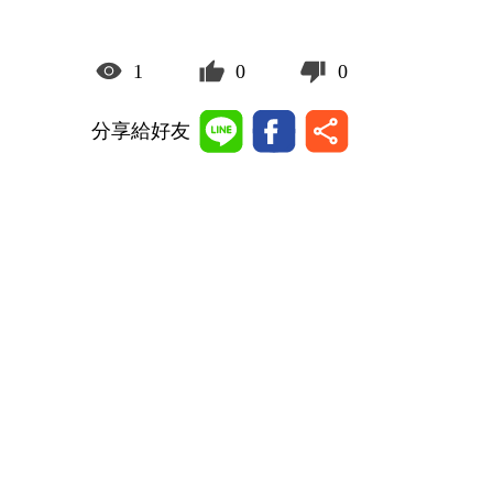
1
0
0
分享給好友