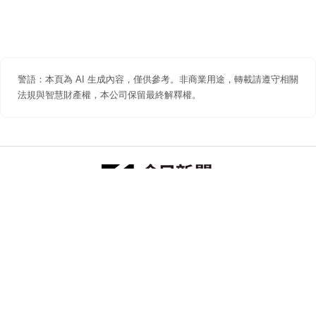
警語：本頁為 AI 生成內容，僅供參考。非商業用途，轉載請遵守相關
法規與智慧財產權，本公司保留最終解釋權。
防詐聲明
著作權聲明
免責聲明
關於我們
隱私權聲明
合作提案
追蹤 NOWNEWS 今日新聞