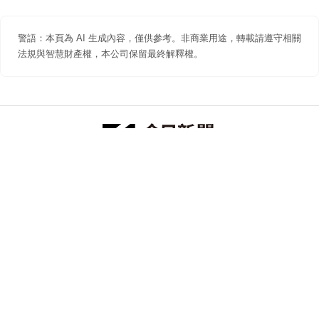
警語：本頁為 AI 生成內容，僅供參考。非商業用途，轉載請遵守相關
法規與智慧財產權，本公司保留最終解釋權。
防詐聲明
著作權聲明
免責聲明
關於我們
隱私權聲明
合作提案
追蹤 NOWNEWS 今日新聞