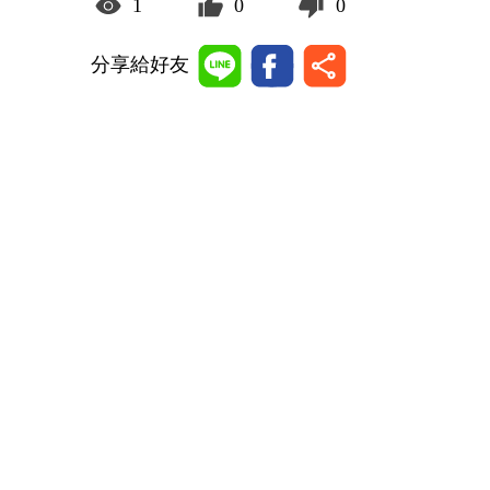
1
0
0
分享給好友