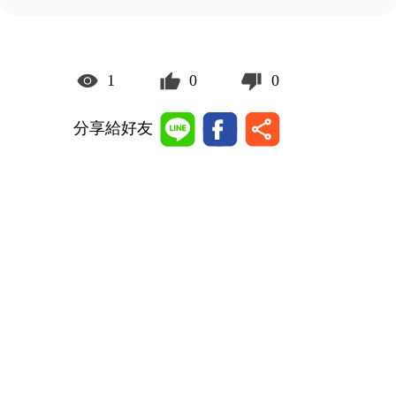
1
0
0
分享給好友