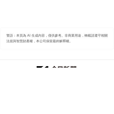
警語：本頁為 AI 生成內容，僅供參考。非商業用途，轉載請遵守相關
法規與智慧財產權，本公司保留最終解釋權。
防詐聲明
著作權聲明
免責聲明
關於我們
隱私權聲明
合作提案
追蹤 NOWNEWS 今日新聞