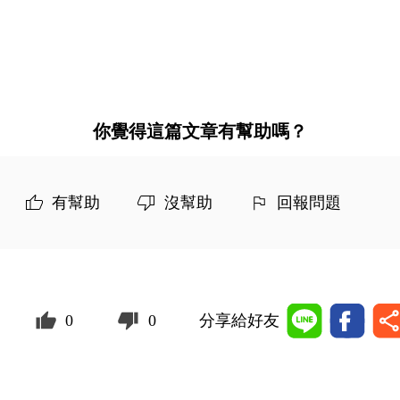
你覺得這篇文章有幫助嗎？
有幫助
沒幫助
回報問題
0
0
分享給好友