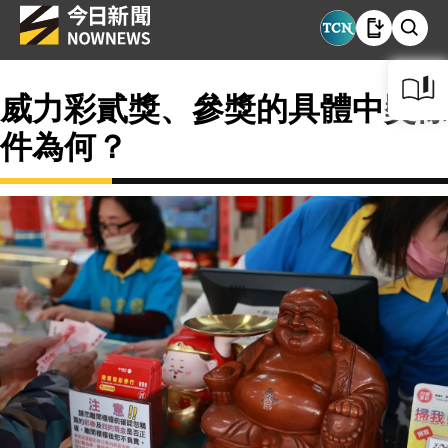
威力彩貳獎、參獎的具體中獎條
件為何？