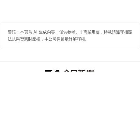
警語：本頁為 AI 生成內容，僅供參考。非商業用途，轉載請遵守相關
法規與智慧財產權，本公司保留最終解釋權。
防詐聲明
著作權聲明
免責聲明
關於我們
隱私權聲明
合作提案
追蹤 NOWNEWS 今日新聞