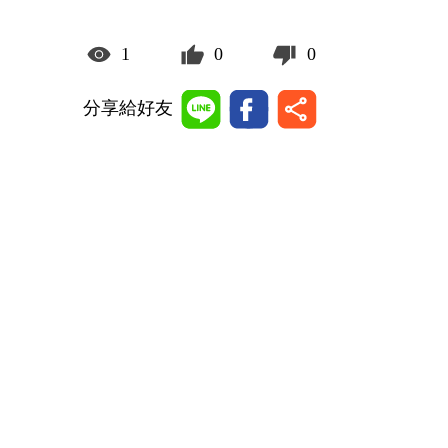
1
0
0
分享給好友