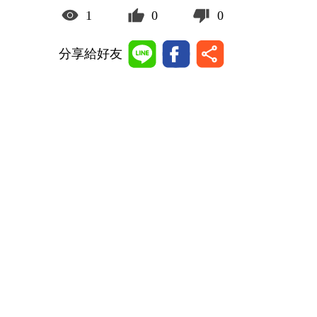
1
0
0
分享給好友