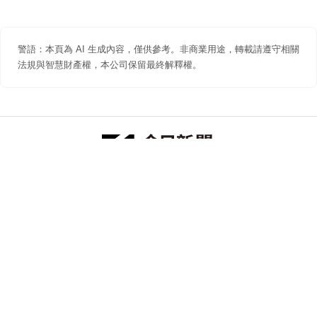
警語：本頁為 AI 生成內容，僅供參考。非商業用途，轉載請遵守相關
法規與智慧財產權，本公司保留最終解釋權。
防詐聲明
著作權聲明
免責聲明
關於我們
隱私權聲明
合作提案
追蹤 NOWNEWS 今日新聞