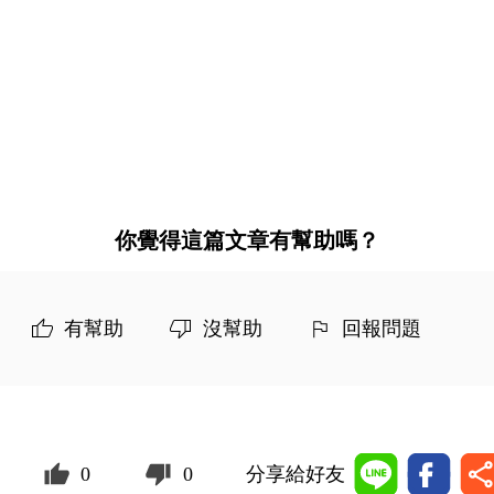
你覺得這篇文章有幫助嗎？
有幫助
沒幫助
回報問題
0
0
分享給好友