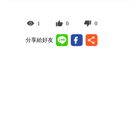
1
0
0
分享給好友