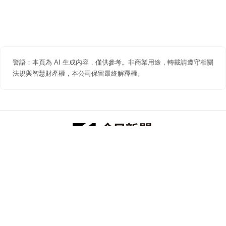
警語：本頁為 AI 生成內容，僅供參考。非商業用途，轉載請遵守相關
法規與智慧財產權，本公司保留最終解釋權。
防詐聲明
著作權聲明
免責聲明
關於我們
隱私權聲明
合作提案
追蹤 NOWNEWS 今日新聞