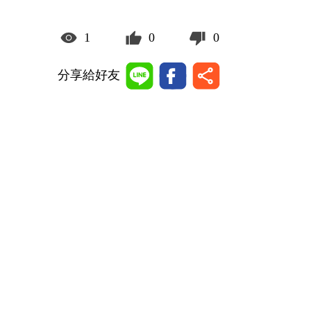
1
0
0
分享給好友