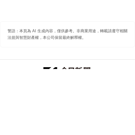
警語：本頁為 AI 生成內容，僅供參考。非商業用途，轉載請遵守相關
法規與智慧財產權，本公司保留最終解釋權。
防詐聲明
著作權聲明
免責聲明
關於我們
隱私權聲明
合作提案
追蹤 NOWNEWS 今日新聞