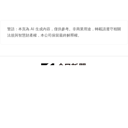
警語：本頁為 AI 生成內容，僅供參考。非商業用途，轉載請遵守相關
法規與智慧財產權，本公司保留最終解釋權。
防詐聲明
著作權聲明
免責聲明
關於我們
隱私權聲明
合作提案
追蹤 NOWNEWS 今日新聞