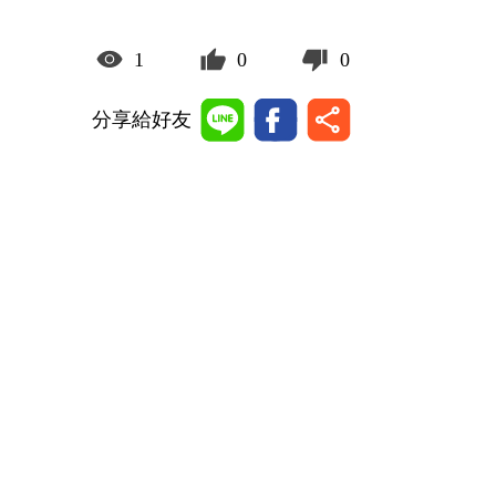
1
0
0
分享給好友