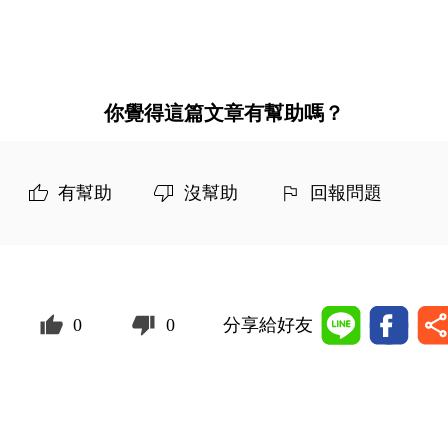
你覺得這篇文章有幫助嗎？
有幫助
沒幫助
回報問題
0
0
分享給好友