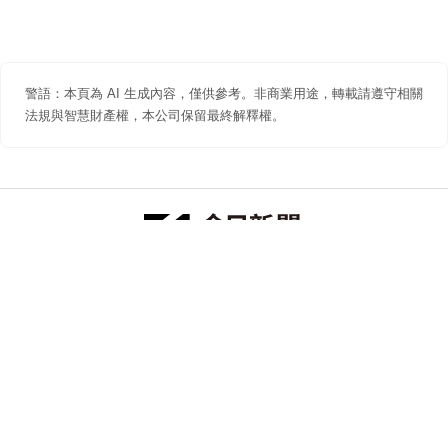
警語：本頁為 AI 生成內容，僅供參考。非商業用途，轉載請遵守相關
法規與智慧財產權，本公司保留最終解釋權。
防詐聲明
著作權聲明
免責聲明
關於我們
隱私權聲明
合作提案
追蹤 NOWNEWS 今日新聞