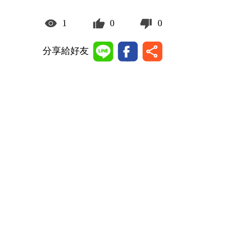
1
0
0
分享給好友