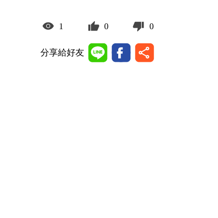
1
0
0
分享給好友