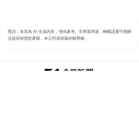
警語：本頁為 AI 生成內容，僅供參考。非商業用途，轉載請遵守相關
法規與智慧財產權，本公司保留最終解釋權。
防詐聲明
著作權聲明
免責聲明
關於我們
隱私權聲明
合作提案
追蹤 NOWNEWS 今日新聞