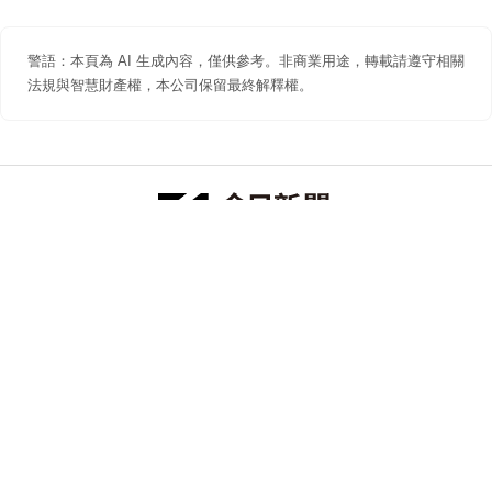
警語：本頁為 AI 生成內容，僅供參考。非商業用途，轉載請遵守相關
法規與智慧財產權，本公司保留最終解釋權。
防詐聲明
著作權聲明
免責聲明
關於我們
隱私權聲明
合作提案
追蹤 NOWNEWS 今日新聞