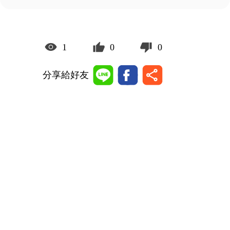
1
0
0
分享給好友