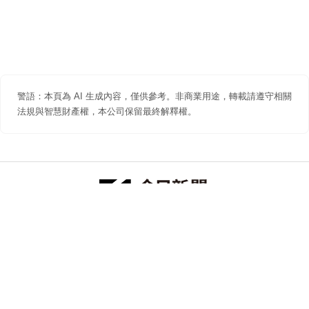
警語：本頁為 AI 生成內容，僅供參考。非商業用途，轉載請遵守相關
法規與智慧財產權，本公司保留最終解釋權。
防詐聲明
著作權聲明
免責聲明
關於我們
隱私權聲明
合作提案
追蹤 NOWNEWS 今日新聞