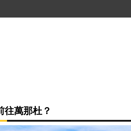
前往萬那杜？