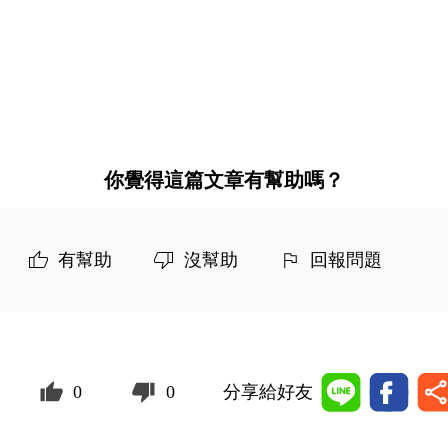
你覺得這篇文章有幫助嗎？
有幫助
沒幫助
回報問題
0
0
分享給好友