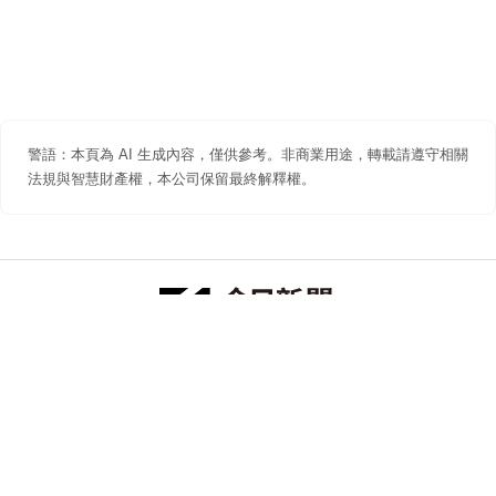
警語：本頁為 AI 生成內容，僅供參考。非商業用途，轉載請遵守相關
法規與智慧財產權，本公司保留最終解釋權。
防詐聲明
著作權聲明
免責聲明
關於我們
隱私權聲明
合作提案
追蹤 NOWNEWS 今日新聞