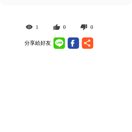
1
0
0
分享給好友