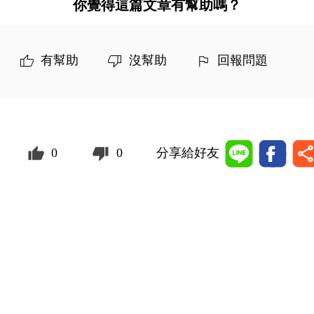
你覺得這篇文章有幫助嗎？
有幫助
沒幫助
回報問題
0
0
分享給好友