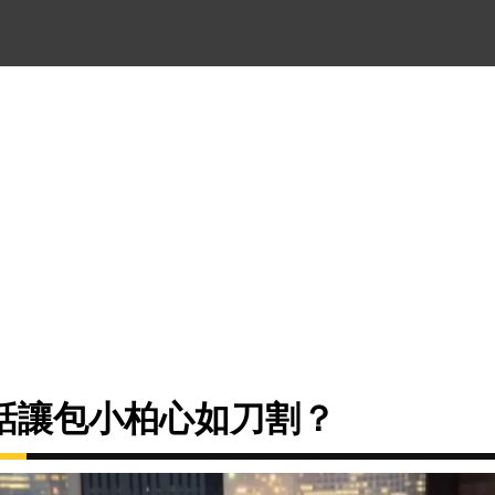
話讓包小柏心如刀割？