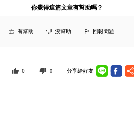
你覺得這篇文章有幫助嗎？
有幫助
沒幫助
回報問題
0
0
分享給好友