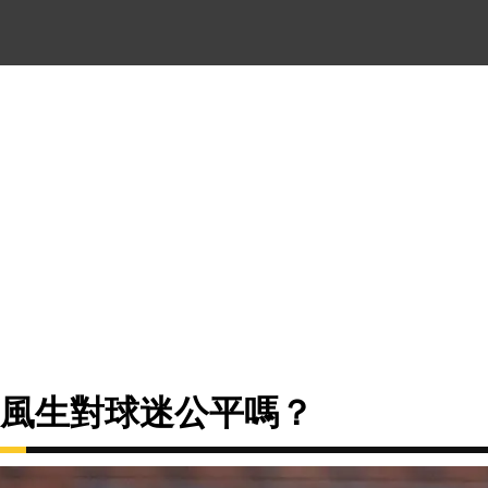
笑風生對球迷公平嗎？