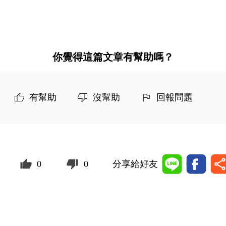
你覺得這篇文章有幫助嗎？
有幫助
沒幫助
回報問題
0
0
分享給好友