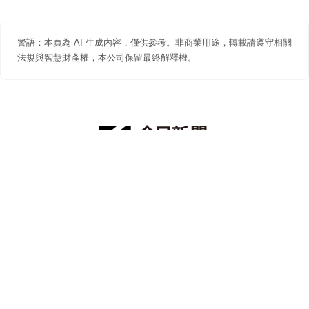
警語：本頁為 AI 生成內容，僅供參考。非商業用途，轉載請遵守相關
法規與智慧財產權，本公司保留最終解釋權。
防詐聲明
著作權聲明
免責聲明
關於我們
隱私權聲明
合作提案
追蹤 NOWNEWS 今日新聞