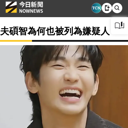
夫碩智為何也被列為嫌疑人？