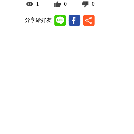
1
0
0
分享給好友