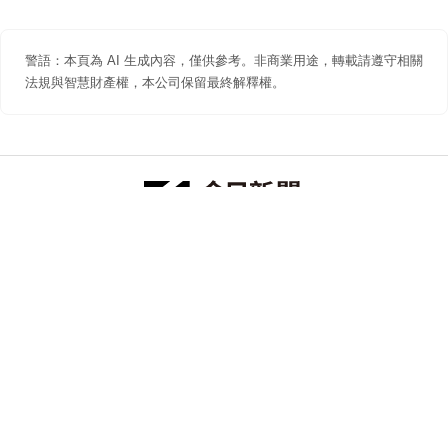
警語：本頁為 AI 生成內容，僅供參考。非商業用途，轉載請遵守相關
法規與智慧財產權，本公司保留最終解釋權。
防詐聲明
著作權聲明
免責聲明
關於我們
隱私權聲明
合作提案
追蹤 NOWNEWS 今日新聞