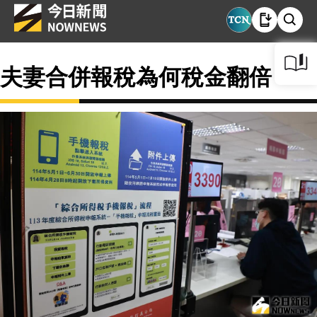
夫妻合併報稅為何稅金翻倍？