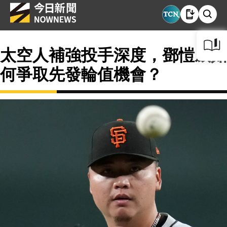
太空人補強投手深度，鄧愷威如
何爭取先發輪值機會？