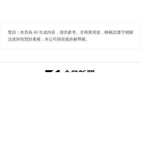
警語：本頁為 AI 生成內容，僅供參考。非商業用途，轉載請遵守相關
法規與智慧財產權，本公司保留最終解釋權。
防詐聲明
著作權聲明
免責聲明
關於我們
隱私權聲明
合作提案
追蹤 NOWNEWS 今日新聞