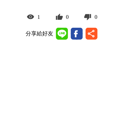
1
0
0
分享給好友