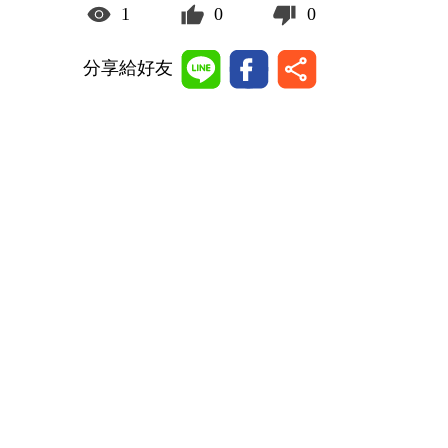
1
0
0
分享給好友