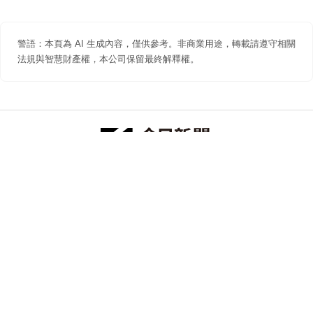
警語：本頁為 AI 生成內容，僅供參考。非商業用途，轉載請遵守相關
法規與智慧財產權，本公司保留最終解釋權。
防詐聲明
著作權聲明
免責聲明
關於我們
隱私權聲明
合作提案
追蹤 NOWNEWS 今日新聞