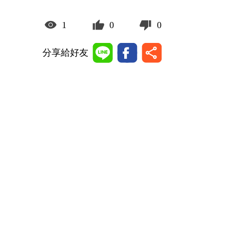
1
0
0
分享給好友