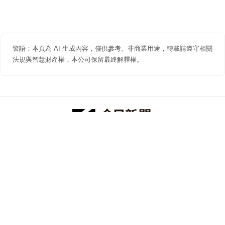
警語：本頁為 AI 生成內容，僅供參考。非商業用途，轉載請遵守相關
法規與智慧財產權，本公司保留最終解釋權。
防詐聲明
著作權聲明
免責聲明
關於我們
隱私權聲明
合作提案
追蹤 NOWNEWS 今日新聞