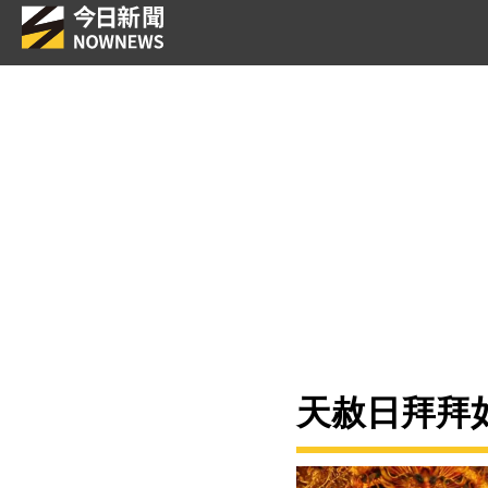
天赦日拜拜