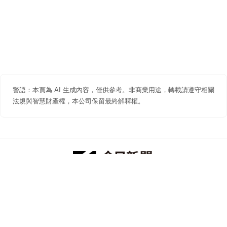
警語：本頁為 AI 生成內容，僅供參考。非商業用途，轉載請遵守相關
法規與智慧財產權，本公司保留最終解釋權。
防詐聲明
著作權聲明
免責聲明
關於我們
隱私權聲明
合作提案
追蹤 NOWNEWS 今日新聞