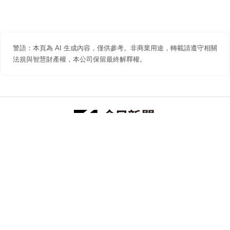
警語：本頁為 AI 生成內容，僅供參考。非商業用途，轉載請遵守相關
法規與智慧財產權，本公司保留最終解釋權。
防詐聲明
著作權聲明
免責聲明
關於我們
隱私權聲明
合作提案
追蹤 NOWNEWS 今日新聞