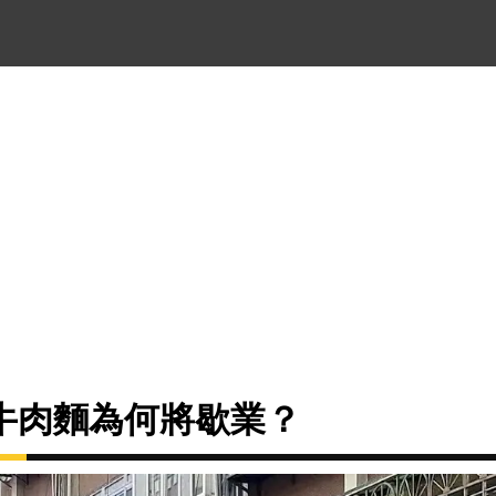
牛肉麵為何將歇業？