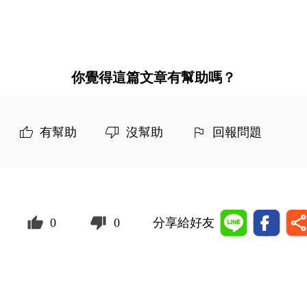
你覺得這篇文章有幫助嗎？
有幫助
沒幫助
回報問題
0
0
分享給好友