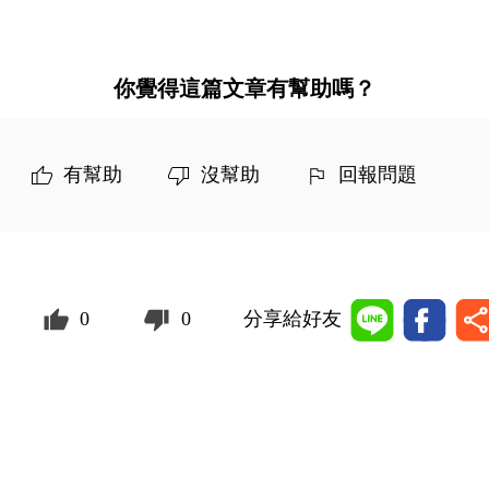
你覺得這篇文章有幫助嗎？
有幫助
沒幫助
回報問題
0
0
分享給好友