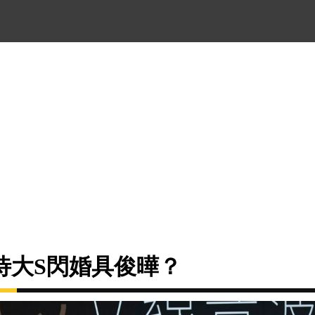
待大S閃婚具俊曄？