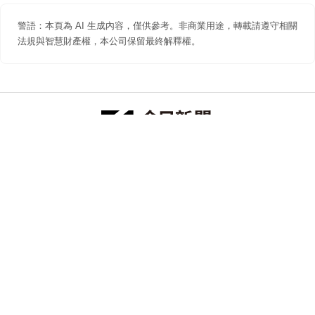
警語：本頁為 AI 生成內容，僅供參考。非商業用途，轉載請遵守相關
法規與智慧財產權，本公司保留最終解釋權。
防詐聲明
著作權聲明
免責聲明
關於我們
隱私權聲明
合作提案
追蹤 NOWNEWS 今日新聞