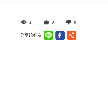
1
0
0
分享給好友