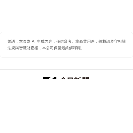
警語：本頁為 AI 生成內容，僅供參考。非商業用途，轉載請遵守相關
法規與智慧財產權，本公司保留最終解釋權。
防詐聲明
著作權聲明
免責聲明
關於我們
隱私權聲明
合作提案
追蹤 NOWNEWS 今日新聞