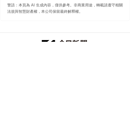
警語：本頁為 AI 生成內容，僅供參考。非商業用途，轉載請遵守相關
法規與智慧財產權，本公司保留最終解釋權。
防詐聲明
著作權聲明
免責聲明
關於我們
隱私權聲明
合作提案
追蹤 NOWNEWS 今日新聞
© 今日傳媒(股)公司版權所有，非經授權，不許轉載本網站內容 ©