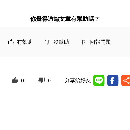
你覺得這篇文章有幫助嗎？
有幫助
沒幫助
回報問題
0
0
分享給好友